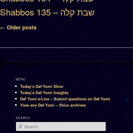
Shabbos 135 – שבת קלה
Post navigation
←
Older posts
MENU
Today’s Daf Yomi Shiur
Today’s Daf Yomi Insights
Daf Yomi e-Line – Submit questions on Daf Yomi
View any Daf Yomi – Shiur archives
SEARCH
Search